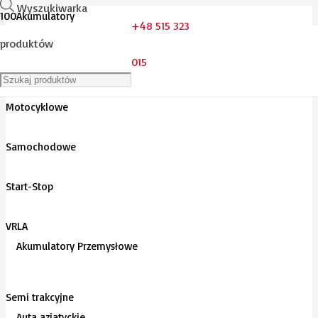
Wyszukiwarka
Akumulatory
+48 515 323
produktów
015
Do kosiarek
Motocyklowe
Samochodowe
Start-Stop
VRLA
Akumulatory Przemysłowe
Semi trakcyjne
Auta azjatyckie