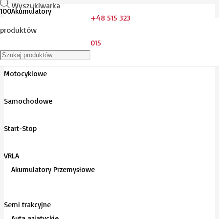
Wyszukiwarka
Akumulatory
+48 515 323
produktów
015
Do kosiarek
Motocyklowe
Samochodowe
Start-Stop
VRLA
Akumulatory Przemysłowe
Semi trakcyjne
Auta azjatyckie