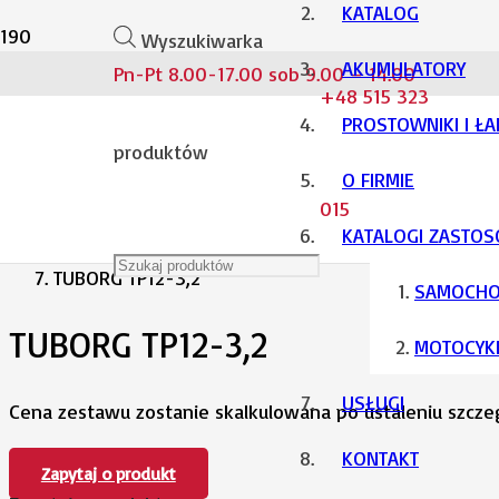
KATALOG
Wyszukiwarka
AKUMULATORY
Pn-Pt 8.00-17.00 sob 9.00 – 14.00
Strona główna
+48 515 323
PROSTOWNIKI I Ł
Akumulatory
produktów
O FIRMIE
015
VRLA
KATALOGI ZASTO
TUBORG TP12-3,2
SAMOCH
TUBORG TP12-3,2
MOTOCYK
USŁUGI
Cena zestawu zostanie skalkulowana po ustaleniu szcz
KONTAKT
Zapytaj o produkt