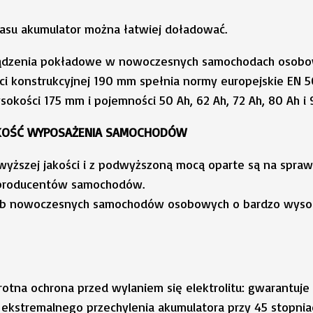
wasu akumulator można łatwiej doładować.
rządzenia pokładowe w nowoczesnych samochodach osobo
i konstrukcyjnej 190 mm spełnia normy europejskie EN 5
ości 175 mm i pojemności 50 Ah, 62 Ah, 72 Ah, 80 Ah i 9
AKOŚĆ WYPOSAŻENIA SAMOCHODÓW
yższej jakości i z podwyższoną mocą oparte są na sprawd
 producentów samochodów.
rzeb nowoczesnych samochodów osobowych o bardzo wyso
tna ochrona przed wylaniem się elektrolitu: gwarantuj
 ekstremalnego przechylenia akumulatora przy 45 stopnia