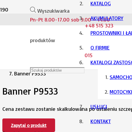
KATALOG
Wyszukiwarka
AKUMULATORY
Pn-Pt 8.00-17.00 sob 9.00 – 14.00
Strona główna
+48 515 323
PROSTOWNIKI I Ł
Akumulatory
produktów
O FIRMIE
015
Samochodowe
KATALOGI ZASTO
Banner P9533
SAMOCH
Banner P9533
MOTOCYK
USŁUGI
Cena zestawu zostanie skalkulowana po ustaleniu szcz
KONTAKT
Zapytaj o produkt